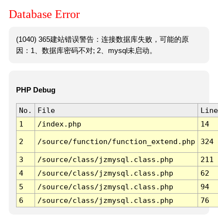
Database Error
(1040) 365建站错误警告：连接数据库失败，可能的原
因：1、数据库密码不对; 2、mysql未启动。
PHP Debug
No.
File
Line
1
/index.php
14
2
/source/function/function_extend.php
324
3
/source/class/jzmysql.class.php
211
4
/source/class/jzmysql.class.php
62
5
/source/class/jzmysql.class.php
94
6
/source/class/jzmysql.class.php
76