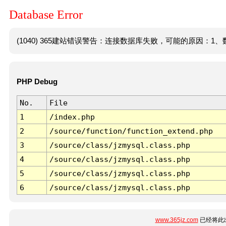
Database Error
(1040) 365建站错误警告：连接数据库失败，可能的原因：1、数
PHP Debug
No.
File
1
/index.php
2
/source/function/function_extend.php
3
/source/class/jzmysql.class.php
4
/source/class/jzmysql.class.php
5
/source/class/jzmysql.class.php
6
/source/class/jzmysql.class.php
www.365jz.com
已经将此