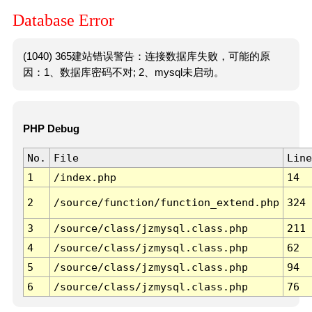
Database Error
(1040) 365建站错误警告：连接数据库失败，可能的原
因：1、数据库密码不对; 2、mysql未启动。
PHP Debug
No.
File
Line
1
/index.php
14
2
/source/function/function_extend.php
324
3
/source/class/jzmysql.class.php
211
4
/source/class/jzmysql.class.php
62
5
/source/class/jzmysql.class.php
94
6
/source/class/jzmysql.class.php
76