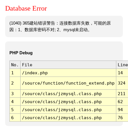
Database Error
(1040) 365建站错误警告：连接数据库失败，可能的原
因：1、数据库密码不对; 2、mysql未启动。
PHP Debug
No.
File
Line
1
/index.php
14
2
/source/function/function_extend.php
324
3
/source/class/jzmysql.class.php
211
4
/source/class/jzmysql.class.php
62
5
/source/class/jzmysql.class.php
94
6
/source/class/jzmysql.class.php
76