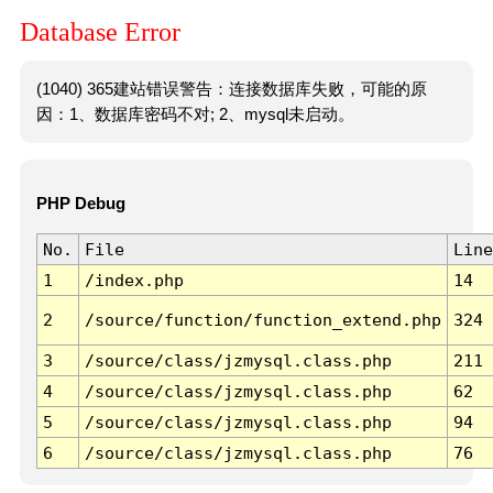
Database Error
(1040) 365建站错误警告：连接数据库失败，可能的原
因：1、数据库密码不对; 2、mysql未启动。
PHP Debug
No.
File
Line
1
/index.php
14
2
/source/function/function_extend.php
324
3
/source/class/jzmysql.class.php
211
4
/source/class/jzmysql.class.php
62
5
/source/class/jzmysql.class.php
94
6
/source/class/jzmysql.class.php
76