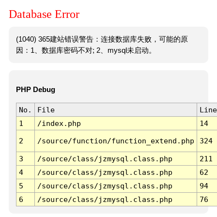
Database Error
(1040) 365建站错误警告：连接数据库失败，可能的原
因：1、数据库密码不对; 2、mysql未启动。
PHP Debug
No.
File
Line
1
/index.php
14
2
/source/function/function_extend.php
324
3
/source/class/jzmysql.class.php
211
4
/source/class/jzmysql.class.php
62
5
/source/class/jzmysql.class.php
94
6
/source/class/jzmysql.class.php
76