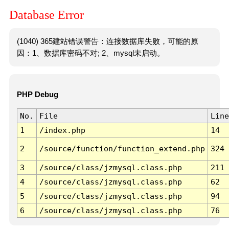
Database Error
(1040) 365建站错误警告：连接数据库失败，可能的原
因：1、数据库密码不对; 2、mysql未启动。
PHP Debug
No.
File
Line
1
/index.php
14
2
/source/function/function_extend.php
324
3
/source/class/jzmysql.class.php
211
4
/source/class/jzmysql.class.php
62
5
/source/class/jzmysql.class.php
94
6
/source/class/jzmysql.class.php
76