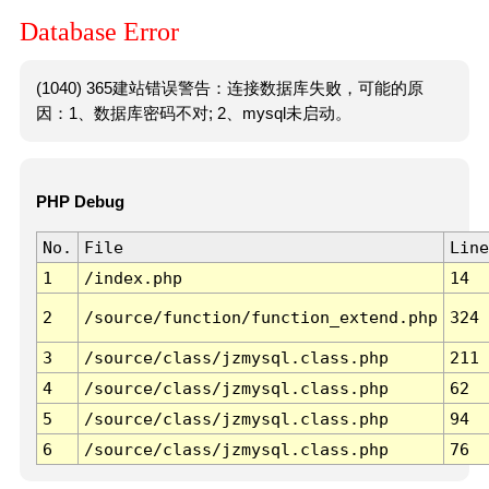
Database Error
(1040) 365建站错误警告：连接数据库失败，可能的原
因：1、数据库密码不对; 2、mysql未启动。
PHP Debug
No.
File
Line
1
/index.php
14
2
/source/function/function_extend.php
324
3
/source/class/jzmysql.class.php
211
4
/source/class/jzmysql.class.php
62
5
/source/class/jzmysql.class.php
94
6
/source/class/jzmysql.class.php
76