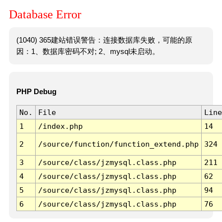
Database Error
(1040) 365建站错误警告：连接数据库失败，可能的原
因：1、数据库密码不对; 2、mysql未启动。
PHP Debug
No.
File
Line
1
/index.php
14
2
/source/function/function_extend.php
324
3
/source/class/jzmysql.class.php
211
4
/source/class/jzmysql.class.php
62
5
/source/class/jzmysql.class.php
94
6
/source/class/jzmysql.class.php
76