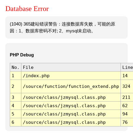
Database Error
(1040) 365建站错误警告：连接数据库失败，可能的原
因：1、数据库密码不对; 2、mysql未启动。
PHP Debug
No.
File
Line
1
/index.php
14
2
/source/function/function_extend.php
324
3
/source/class/jzmysql.class.php
211
4
/source/class/jzmysql.class.php
62
5
/source/class/jzmysql.class.php
94
6
/source/class/jzmysql.class.php
76