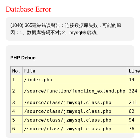
Database Error
(1040) 365建站错误警告：连接数据库失败，可能的原
因：1、数据库密码不对; 2、mysql未启动。
PHP Debug
No.
File
Line
1
/index.php
14
2
/source/function/function_extend.php
324
3
/source/class/jzmysql.class.php
211
4
/source/class/jzmysql.class.php
62
5
/source/class/jzmysql.class.php
94
6
/source/class/jzmysql.class.php
76