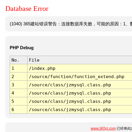
Database Error
(1040) 365建站错误警告：连接数据库失败，可能的原因：1、数
PHP Debug
No.
File
1
/index.php
2
/source/function/function_extend.php
3
/source/class/jzmysql.class.php
4
/source/class/jzmysql.class.php
5
/source/class/jzmysql.class.php
6
/source/class/jzmysql.class.php
www.365jz.com
已经将此