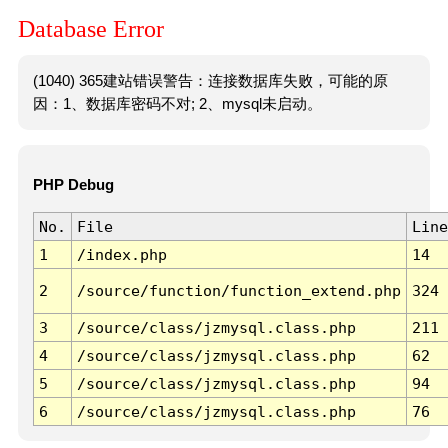
Database Error
(1040) 365建站错误警告：连接数据库失败，可能的原
因：1、数据库密码不对; 2、mysql未启动。
PHP Debug
No.
File
Line
1
/index.php
14
2
/source/function/function_extend.php
324
3
/source/class/jzmysql.class.php
211
4
/source/class/jzmysql.class.php
62
5
/source/class/jzmysql.class.php
94
6
/source/class/jzmysql.class.php
76