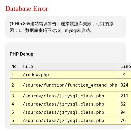
Database Error
(1040) 365建站错误警告：连接数据库失败，可能的原
因：1、数据库密码不对; 2、mysql未启动。
PHP Debug
No.
File
Line
1
/index.php
14
2
/source/function/function_extend.php
324
3
/source/class/jzmysql.class.php
211
4
/source/class/jzmysql.class.php
62
5
/source/class/jzmysql.class.php
94
6
/source/class/jzmysql.class.php
76