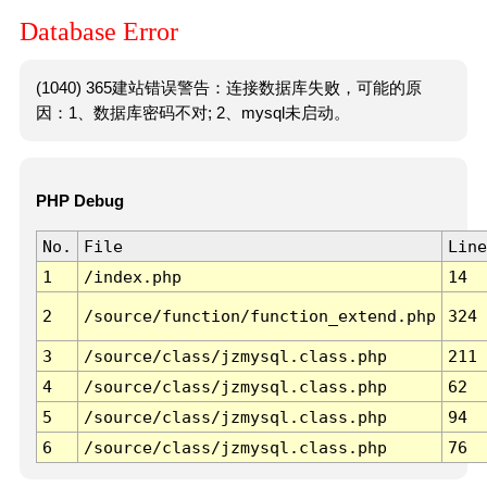
Database Error
(1040) 365建站错误警告：连接数据库失败，可能的原
因：1、数据库密码不对; 2、mysql未启动。
PHP Debug
No.
File
Line
1
/index.php
14
2
/source/function/function_extend.php
324
3
/source/class/jzmysql.class.php
211
4
/source/class/jzmysql.class.php
62
5
/source/class/jzmysql.class.php
94
6
/source/class/jzmysql.class.php
76