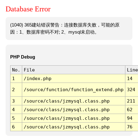
Database Error
(1040) 365建站错误警告：连接数据库失败，可能的原
因：1、数据库密码不对; 2、mysql未启动。
PHP Debug
No.
File
Line
1
/index.php
14
2
/source/function/function_extend.php
324
3
/source/class/jzmysql.class.php
211
4
/source/class/jzmysql.class.php
62
5
/source/class/jzmysql.class.php
94
6
/source/class/jzmysql.class.php
76