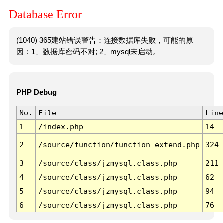
Database Error
(1040) 365建站错误警告：连接数据库失败，可能的原
因：1、数据库密码不对; 2、mysql未启动。
PHP Debug
No.
File
Line
1
/index.php
14
2
/source/function/function_extend.php
324
3
/source/class/jzmysql.class.php
211
4
/source/class/jzmysql.class.php
62
5
/source/class/jzmysql.class.php
94
6
/source/class/jzmysql.class.php
76