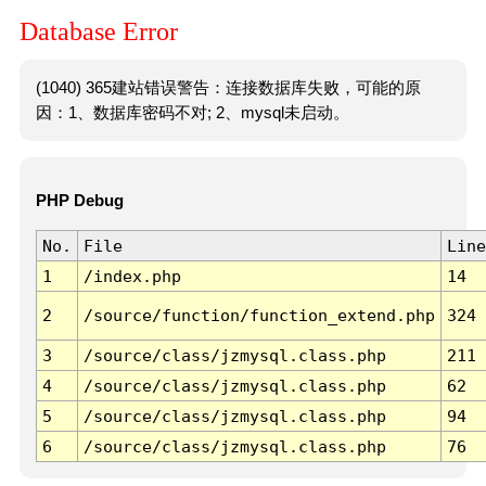
Database Error
(1040) 365建站错误警告：连接数据库失败，可能的原
因：1、数据库密码不对; 2、mysql未启动。
PHP Debug
No.
File
Line
1
/index.php
14
2
/source/function/function_extend.php
324
3
/source/class/jzmysql.class.php
211
4
/source/class/jzmysql.class.php
62
5
/source/class/jzmysql.class.php
94
6
/source/class/jzmysql.class.php
76