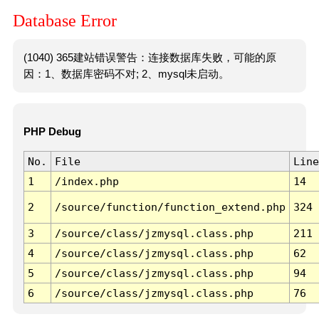
Database Error
(1040) 365建站错误警告：连接数据库失败，可能的原
因：1、数据库密码不对; 2、mysql未启动。
PHP Debug
No.
File
Line
1
/index.php
14
2
/source/function/function_extend.php
324
3
/source/class/jzmysql.class.php
211
4
/source/class/jzmysql.class.php
62
5
/source/class/jzmysql.class.php
94
6
/source/class/jzmysql.class.php
76