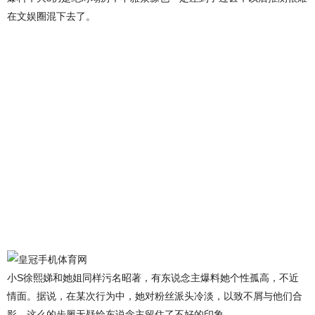
在文娱圈混下去了。
小S徐熙娣和她姐同样污名昭著，有东说念主爆料她个性孤高，不近
情面。据说，在某次行为中，她对粉丝派头冷淡，以致不屑与他们合
影。这么的步履无疑给东说念主留住了不好的印象。