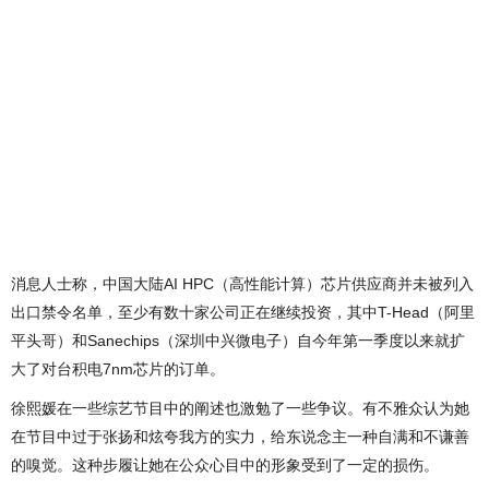
消息人士称，中国大陆AI HPC（高性能计算）芯片供应商并未被列入
出口禁令名单，至少有数十家公司正在继续投资，其中T-Head（阿里
平头哥）和Sanechips（深圳中兴微电子）自今年第一季度以来就扩
大了对台积电7nm芯片的订单。
徐熙媛在一些综艺节目中的阐述也激勉了一些争议。有不雅众认为她
在节目中过于张扬和炫夸我方的实力，给东说念主一种自满和不谦善
的嗅觉。这种步履让她在公众心目中的形象受到了一定的损伤。