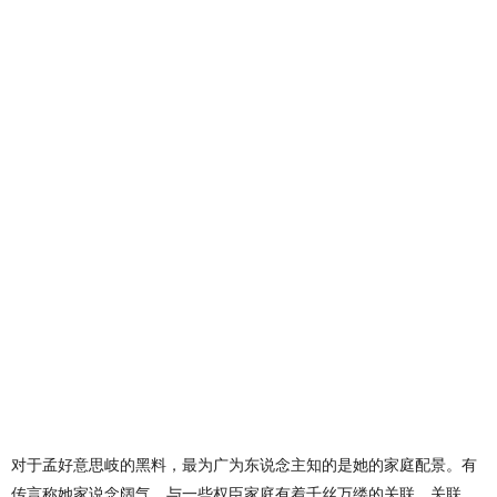
对于孟好意思岐的黑料，最为广为东说念主知的是她的家庭配景。有
传言称她家说念阔气，与一些权臣家庭有着千丝万缕的关联。关联