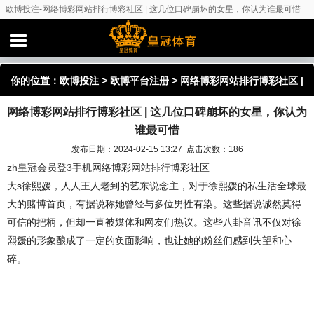
欧博投注-网络博彩网站排行博彩社区 | 这几位口碑崩坏的女星，你认为谁最可惜
你的位置：
欧博投注
>
欧博平台注册
> 网络博彩网站排行博彩社区 |
网络博彩网站排行博彩社区 | 这几位口碑崩坏的女星，你认为
这几位口碑崩坏的女星，你认为谁最可惜
谁最可惜
发布日期：2024-02-15 13:27 点击次数：186
zh皇冠会员登3手机
网络博彩网站排行博彩社区
大s徐熙媛，人人王人老到的艺东说念主，对于徐熙媛的私生活全球最
大的赌博首页，有据说称她曾经与多位男性有染。这些据说诚然莫得
可信的把柄，但却一直被媒体和网友们热议。这些八卦音讯不仅对徐
熙媛的形象酿成了一定的负面影响，也让她的粉丝们感到失望和心
碎。