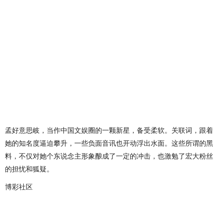
孟好意思岐，当作中国文娱圈的一颗新星，备受柔软。关联词，跟着
她的知名度逼迫攀升，一些负面音讯也开动浮出水面。这些所谓的黑
料，不仅对她个东说念主形象酿成了一定的冲击，也激勉了宏大粉丝
的担忧和狐疑。
博彩社区