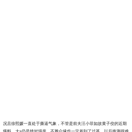
况且徐熙媛一直处于撕逼气象，不管是前夫汪小菲如故黄子佼的近期
爆料，大s仍是绝对塌房，不雅众缘也一定差到了过甚，以后推测很难