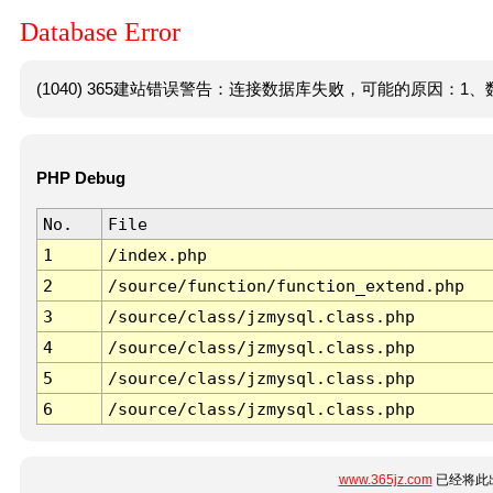
Database Error
(1040) 365建站错误警告：连接数据库失败，可能的原因：1、数
PHP Debug
No.
File
1
/index.php
2
/source/function/function_extend.php
3
/source/class/jzmysql.class.php
4
/source/class/jzmysql.class.php
5
/source/class/jzmysql.class.php
6
/source/class/jzmysql.class.php
www.365jz.com
已经将此