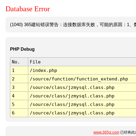
Database Error
(1040) 365建站错误警告：连接数据库失败，可能的原因：1、数
PHP Debug
No.
File
1
/index.php
2
/source/function/function_extend.php
3
/source/class/jzmysql.class.php
4
/source/class/jzmysql.class.php
5
/source/class/jzmysql.class.php
6
/source/class/jzmysql.class.php
www.365jz.com
已经将此