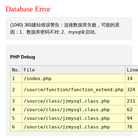
Database Error
(1040) 365建站错误警告：连接数据库失败，可能的原
因：1、数据库密码不对; 2、mysql未启动。
PHP Debug
No.
File
Line
1
/index.php
14
2
/source/function/function_extend.php
324
3
/source/class/jzmysql.class.php
211
4
/source/class/jzmysql.class.php
62
5
/source/class/jzmysql.class.php
94
6
/source/class/jzmysql.class.php
76