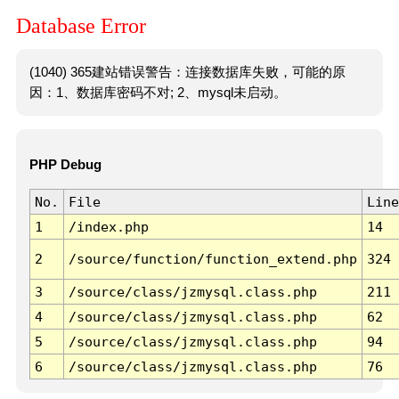
Database Error
(1040) 365建站错误警告：连接数据库失败，可能的原
因：1、数据库密码不对; 2、mysql未启动。
PHP Debug
No.
File
Line
1
/index.php
14
2
/source/function/function_extend.php
324
3
/source/class/jzmysql.class.php
211
4
/source/class/jzmysql.class.php
62
5
/source/class/jzmysql.class.php
94
6
/source/class/jzmysql.class.php
76