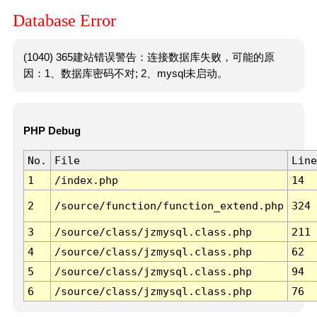
Database Error
(1040) 365建站错误警告：连接数据库失败，可能的原
因：1、数据库密码不对; 2、mysql未启动。
PHP Debug
No.
File
Line
1
/index.php
14
2
/source/function/function_extend.php
324
3
/source/class/jzmysql.class.php
211
4
/source/class/jzmysql.class.php
62
5
/source/class/jzmysql.class.php
94
6
/source/class/jzmysql.class.php
76