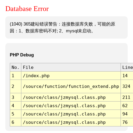
Database Error
(1040) 365建站错误警告：连接数据库失败，可能的原
因：1、数据库密码不对; 2、mysql未启动。
PHP Debug
No.
File
Line
1
/index.php
14
2
/source/function/function_extend.php
324
3
/source/class/jzmysql.class.php
211
4
/source/class/jzmysql.class.php
62
5
/source/class/jzmysql.class.php
94
6
/source/class/jzmysql.class.php
76