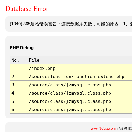
Database Error
(1040) 365建站错误警告：连接数据库失败，可能的原因：1、数
PHP Debug
No.
File
1
/index.php
2
/source/function/function_extend.php
3
/source/class/jzmysql.class.php
4
/source/class/jzmysql.class.php
5
/source/class/jzmysql.class.php
6
/source/class/jzmysql.class.php
www.365jz.com
已经将此