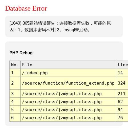
Database Error
(1040) 365建站错误警告：连接数据库失败，可能的原
因：1、数据库密码不对; 2、mysql未启动。
PHP Debug
No.
File
Line
1
/index.php
14
2
/source/function/function_extend.php
324
3
/source/class/jzmysql.class.php
211
4
/source/class/jzmysql.class.php
62
5
/source/class/jzmysql.class.php
94
6
/source/class/jzmysql.class.php
76