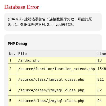
Database Error
(1040) 365建站错误警告：连接数据库失败，可能的原
因：1、数据库密码不对; 2、mysql未启动。
PHP Debug
No.
File
Line
1
/index.php
13
2
/source/function/function_extend.php
1548
3
/source/class/jzmysql.class.php
211
4
/source/class/jzmysql.class.php
62
5
/source/class/jzmysql.class.php
94