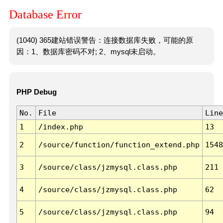
Database Error
(1040) 365建站错误警告：连接数据库失败，可能的原
因：1、数据库密码不对; 2、mysql未启动。
PHP Debug
No.
File
Line
1
/index.php
13
2
/source/function/function_extend.php
1548
3
/source/class/jzmysql.class.php
211
4
/source/class/jzmysql.class.php
62
5
/source/class/jzmysql.class.php
94