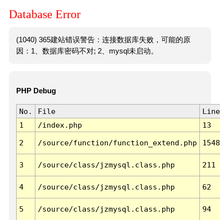
Database Error
(1040) 365建站错误警告：连接数据库失败，可能的原
因：1、数据库密码不对; 2、mysql未启动。
PHP Debug
No.
File
Line
1
/index.php
13
2
/source/function/function_extend.php
1548
3
/source/class/jzmysql.class.php
211
4
/source/class/jzmysql.class.php
62
5
/source/class/jzmysql.class.php
94