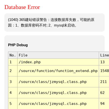
Database Error
(1040) 365建站错误警告：连接数据库失败，可能的原
因：1、数据库密码不对; 2、mysql未启动。
PHP Debug
No.
File
Line
1
/index.php
13
2
/source/function/function_extend.php
1548
3
/source/class/jzmysql.class.php
211
4
/source/class/jzmysql.class.php
62
5
/source/class/jzmysql.class.php
94