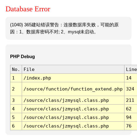
Database Error
(1040) 365建站错误警告：连接数据库失败，可能的原
因：1、数据库密码不对; 2、mysql未启动。
PHP Debug
No.
File
Line
1
/index.php
14
2
/source/function/function_extend.php
324
3
/source/class/jzmysql.class.php
211
4
/source/class/jzmysql.class.php
62
5
/source/class/jzmysql.class.php
94
6
/source/class/jzmysql.class.php
76