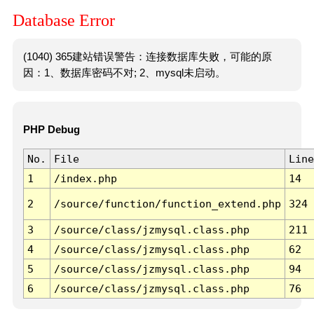
Database Error
(1040) 365建站错误警告：连接数据库失败，可能的原
因：1、数据库密码不对; 2、mysql未启动。
PHP Debug
No.
File
Line
1
/index.php
14
2
/source/function/function_extend.php
324
3
/source/class/jzmysql.class.php
211
4
/source/class/jzmysql.class.php
62
5
/source/class/jzmysql.class.php
94
6
/source/class/jzmysql.class.php
76