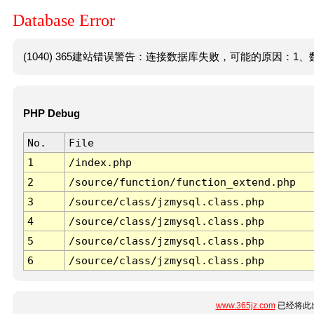
Database Error
(1040) 365建站错误警告：连接数据库失败，可能的原因：1、数
PHP Debug
No.
File
1
/index.php
2
/source/function/function_extend.php
3
/source/class/jzmysql.class.php
4
/source/class/jzmysql.class.php
5
/source/class/jzmysql.class.php
6
/source/class/jzmysql.class.php
www.365jz.com
已经将此