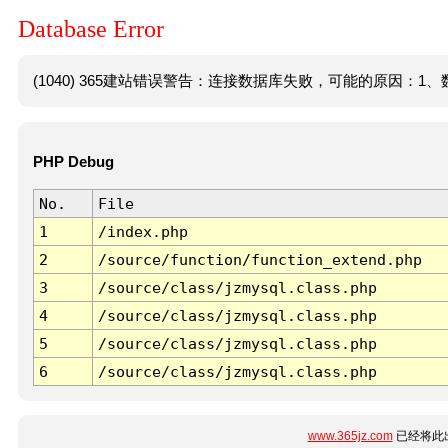
Database Error
(1040) 365建站错误警告：连接数据库失败，可能的原因：1、数
PHP Debug
No.
File
1
/index.php
2
/source/function/function_extend.php
3
/source/class/jzmysql.class.php
4
/source/class/jzmysql.class.php
5
/source/class/jzmysql.class.php
6
/source/class/jzmysql.class.php
www.365jz.com
已经将此